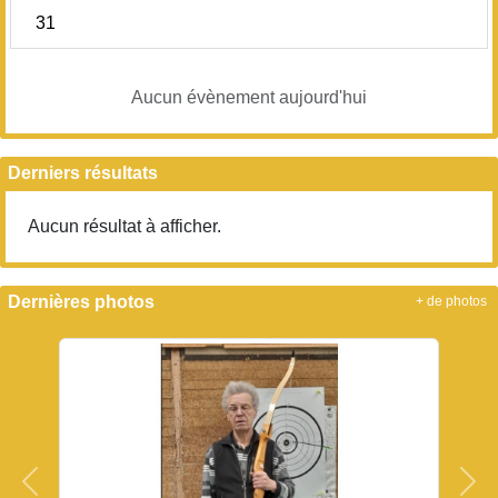
31
Aucun évènement aujourd'hui
Derniers résultats
Aucun résultat à afficher.
Dernières photos
+ de photos
Précedent
Sui