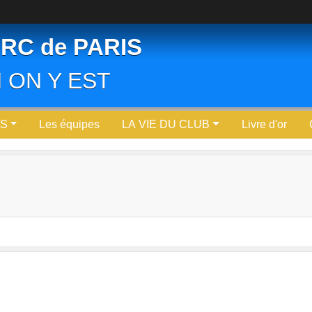
RC de PARIS
 ON Y EST
OS
Les équipes
LA VIE DU CLUB
Livre d'or