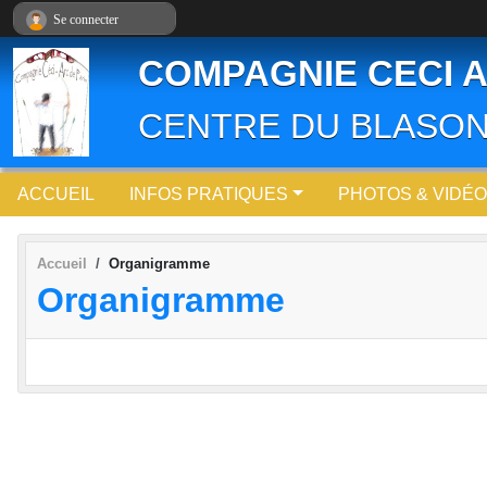
Panneau de gestion des cookies
Se connecter
COMPAGNIE CECI A
CENTRE DU BLASON
ACCUEIL
INFOS PRATIQUES
PHOTOS & VIDÉ
Accueil
Organigramme
Organigramme